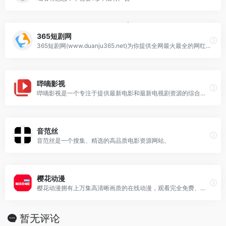
365短剧网
365短剧网(www.duanju365.net)为你提供全网最火最全的网红短剧，仙侠短剧重生短剧穿越短剧都市短剧校园短剧，是国内最全最专业的短剧网站。
哔嘀影视
哔嘀影视是一个专注于提供最新电影和最新电视剧资源的综合性网站，在哔嘀影视上，用户可以轻松找到最新上映的电影和正在热播的电视剧，同时还可以获取相关的剧集和电影的详细信息、演员阵容、剧情介绍等。无论是追求最新资源的影迷，还是希望及时了解热门影视剧动态的观众，都能在哔嘀影视中找到满足
音范丝
音范丝是一个搜集、精选的高品质电影资源网站。
樱花动漫
樱花动漫拥有上万集高清晰画质的在线动漫，观看完全免费、无须注册、高速播放、更新及时的专业在线樱花动漫站，我们致力为所有动漫迷们提供最好看的动漫。
暂无评论