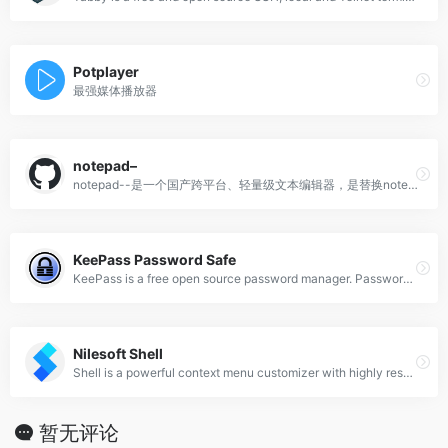
Potplayer
最强媒体播放器
notepad–
notepad--是一个国产跨平台、轻量级文本编辑器，是替换notepad++的一种选择。
KeePass Password Safe
KeePass is a free open source password manager. Passwords can be stored in an encrypted database, which can be unlocked with one master key.
Nilesoft Shell
Shell is a powerful context menu customizer with highly responsive for Windows File Explorer.
暂无评论