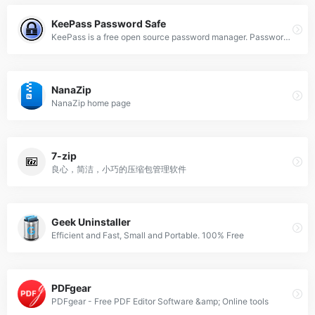
KeePass Password Safe
KeePass is a free open source password manager. Passwords can be stored in an encrypted database, which can be unlocked with one master key.
NanaZip
NanaZip home page
7-zip
良心，简洁，小巧的压缩包管理软件
Geek Uninstaller
Efficient and Fast, Small and Portable. 100% Free
PDFgear
PDFgear - Free PDF Editor Software &amp; Online tools