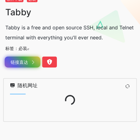
Tabby
Tabby is a free and open source SSH, local and Telnet
terminal with everything you'll ever need.
标签：
必装
链接直达
随机网址
Loading...