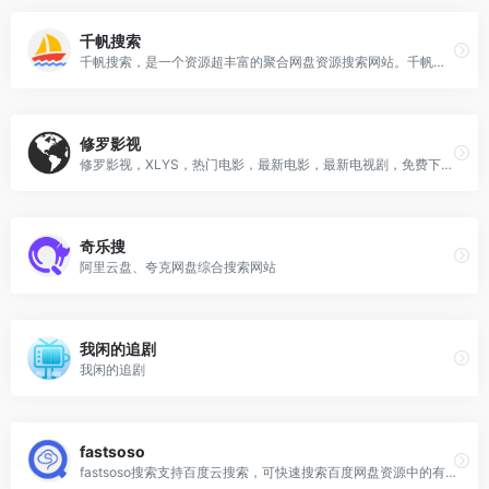
千帆搜索
千帆搜索，是一个资源超丰富的聚合网盘资源搜索网站。千帆搜索支持百度网盘搜索、阿里云盘搜索、蓝奏云搜索、天翼云盘搜索、夸克网盘搜索、迅雷云盘搜索。可以搜索影视资源、音乐资源、图片资源、电子书资源、软件资源、小说资源等等。只需要输入关键词，即可一键聚合搜索全网所有网盘资源，搜索结果直接提供网盘分享链接，大家可保存至自己的网盘或者直接下载！
修罗影视
修罗影视，XLYS，热门电影，最新电影，最新电视剧，免费下载，迅雷下载，磁力下载，电驴下载，超清原画免费在线观看!
奇乐搜
阿里云盘、夸克网盘综合搜索网站
我闲的追剧
我闲的追剧
fastsoso
fastsoso搜索支持百度云搜索，可快速搜索百度网盘资源中的有效连接，自动识别无效的百度云网盘资源，每天更新海量资源。