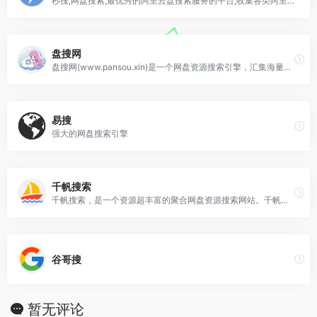
秒搜,网盘搜索,最优秀的阿里云盘搜索服务的平台,收集各类阿里云盘资源提供一站式搜索功能,推动互联网优质资源的高效传递!全网千万级的云盘资源每日更新，包括考研,电影,动漫,视频,图书,软件,文档,音乐,等优质网盘资源
盘搜网
盘搜网(www.pansou.xin)是一个网盘资源搜索引擎，汇集海量免费影视、音乐、软件、小说等文档资料，包括百度、夸克、迅雷等主流网盘资源，一键搜索全网资源，高效便捷！
易搜
强大的网盘搜索引擎
千帆搜索
千帆搜索，是一个资源超丰富的聚合网盘资源搜索网站。千帆搜索支持百度网盘搜索、阿里云盘搜索、蓝奏云搜索、天翼云盘搜索、夸克网盘搜索、迅雷云盘搜索。可以搜索影视资源、音乐资源、图片资源、电子书资源、软件资源、小说资源等等。只需要输入关键词，即可一键聚合搜索全网所有网盘资源，搜索结果直接提供网盘分享链接，大家可保存至自己的网盘或者直接下载！
谷哥搜
暂无评论