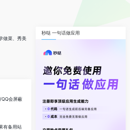
秒哒 一句话做应用
学做菜、秀美
/QQ会屏蔽
果有备用站