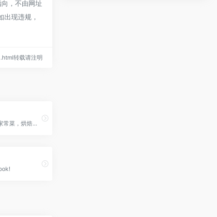
指向，不由网址
容如出现违规，
/90.html转载请注明
专注于分享家常菜，烘焙，辅食，减肥餐，月子餐，宝宝餐等
ook!