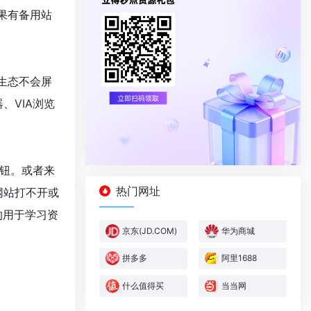
果有备用站
生态不会屏
器
、
VIA浏览
钮。或者来
热门网址
网站打不开或
的用于学习资
京东(JD.COM)
华为商城
拼多多
阿里1688
什么值得买
当当网