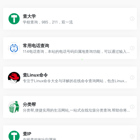
查大学
学校查询，985，211，双一流
常用电话查询
114电话查询，本站的电话号码归属地查询功能，可以通过输入固定座机电话号码，查询到该号码所在的地理位置，最精确可以到村镇；还可查询中国移动、联通和电信的所有手机号段的归属地。
查Linux命令
专注于Linux命令大全与详解的在线命令查询网站，包含Linux命令手册、Linux命令详解、Linux命令学习与shell脚本编程大全等优质学习资料，准确，丰富，稳定，在技术之路上为您护航！
分类帮
分类帮,便捷实用的生活网站,一站式在线垃圾分类查询.帮助你将生活垃圾分类到正确到分类箱,解决你因垃圾分类产生的烦恼.当您不知道您当前丢的垃圾是属于什么分类时,上分类帮一查便知.
查IP
在线查IP地址归属地