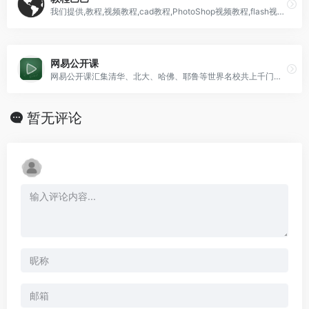
我们提供,教程,视频教程,cad教程,PhotoShop视频教程,flash视频教程,Dreamweaver教程,3Dmax教程,maya视频教程,教程打包下载,教程巴巴是你自学的好去处。
网易公开课
网易公开课汇集清华、北大、哈佛、耶鲁等世界名校共上千门课程，覆盖科学、经济、人文、哲学等22个领域，在这里你可以开拓视野看世界，获取有深度的好知识。
暂无评论