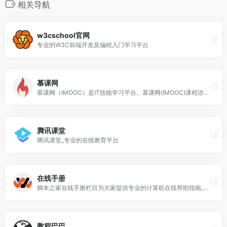
相关导航
w3cschool官网
专业的W3C前端开发及编程入门学习平台
慕课网
慕课网（IMOOC）是IT技能学习平台。慕课网(IMOOC)课程涉及JAVA、前端、Python、大数据等60类主流技术语言，覆盖了面试就业、职业成长、自我提升等需求场景，帮助用户实现从技能提升到岗位提升的能力闭环。
腾讯课堂
腾讯课堂_专业的在线教育平台
在线手册
脚本之家在线手册栏目为大家提供专业的计算机在线帮助指南,包括各种在线开发手册,BSD手册,Linux手册,数据库手册,编程开发手册,WEB开发手册,php手册指南,jquery在线手册,css指南,mysql帮助指南等
教程巴巴