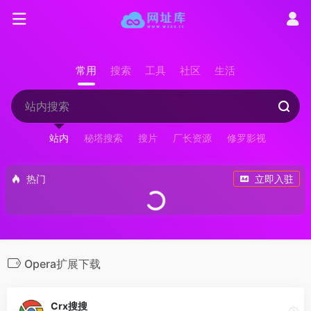
常用
搜索
工具
社区
生活
站内
秘塔搜索
搜片
厂长资源
修罗影视
热门
立即入驻
Opera扩展下载
Crx搜搜