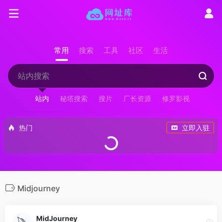
常用
搜索
工具
社区
生活
站内
秘塔搜索
搜片
厂长资源
修罗影视
热门
立即入驻
Midjourney
MidJourney