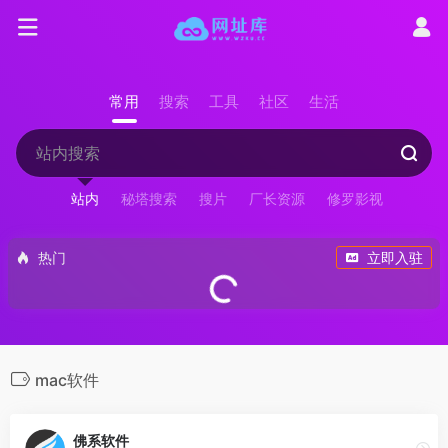
常用
搜索
工具
社区
生活
站内
秘塔搜索
搜片
厂长资源
修罗影视
热门
立即入驻
mac软件
佛系软件