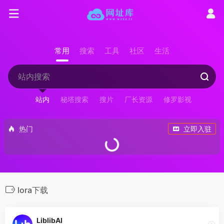
常用
搜索
工具
社区
生活
站内
秘塔搜索
搜片
厂长资源
修罗影视
热门
立即入驻
lora下载
LiblibAI