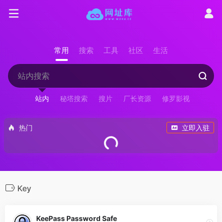
常用
搜索
工具
社区
生活
站内
秘塔搜索
搜片
厂长资源
修罗影视
热门
立即入驻
Key
KeePass Password Safe