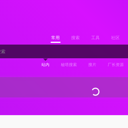
常用
搜索
工具
社区
站内
秘塔搜索
搜片
厂长资源