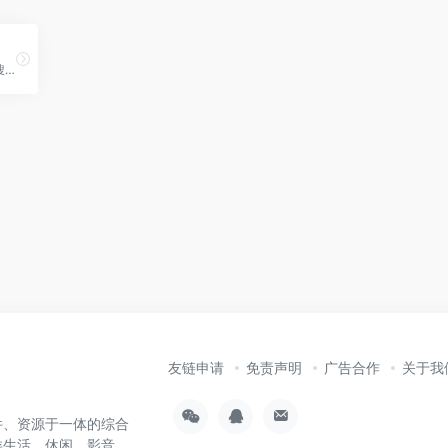
PanSou 盘搜是专业的网盘搜索引擎，聚合阿里云盘、夸克、百度网盘、115、迅雷等平台数据，智能去重与实时检索各类公开分享资源；支持关键词搜索、来源筛选与并发加速，免费、快速、无广告，帮你高效发现优质网盘链接与文件，覆盖影视、学习资料、软件、音乐、电子书等多种类型。
友链申请
免责声明
广告合作
关于我
件、资源于一体的综合
类生活、休闲、影音、