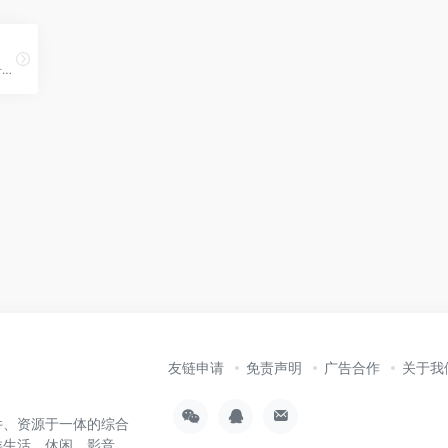
114电话查询，本站的电话号码归属地查询功能，可以通过输入固定座机电话号码，查询到该号码所在的地理位置，最精确可以到村镇；还可查询中国移动、联通和电信的所有手机号段的归属地。
友链申请
免责声明
广告合作
关于我
件、资源于一体的综合
类生活、休闲、影音、