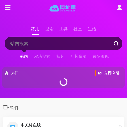
常用
搜索
工具
社区
生活
站内
秘塔搜索
搜片
厂长资源
修罗影视
热门
立即入驻
软件
中关村在线