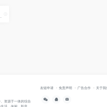
，基于“实名/职业认证”和“人脉网络引擎”帮助职场人拓展人脉、交流合作、求职招聘，收获更多机遇。
友链申请
免责声明
广告合作
关于我
件、资源于一体的综合
类生活、休闲、影音、