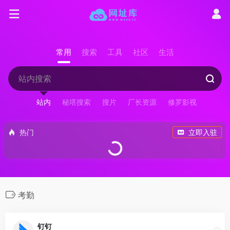
常用
搜索
工具
社区
生活
站内
秘塔搜索
搜片
厂长资源
修罗影视
热门
立即入驻
考勤
钉钉