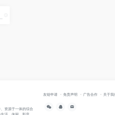
网飞猫-ncat1.app-看电影，可以改变人生！奈飞Netflix免费看，每天更新热火欧美日韩剧，最新韩国电影，在线免费电影网，VIP视频免费看！
友链申请
免责声明
广告合作
关于我
件、资源于一体的综合
类生活、休闲、影音、