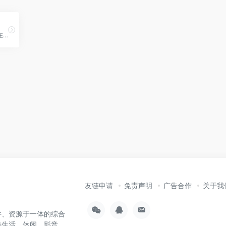
下歌吧在线音乐搜索，可以在线免费下载全网MP3付费歌曲、流行音乐、经典老歌等。曲库完整，更新迅速，试听流畅，支持高品质|无损音质
友链申请
免责声明
广告合作
关于我
件、资源于一体的综合
类生活、休闲、影音、