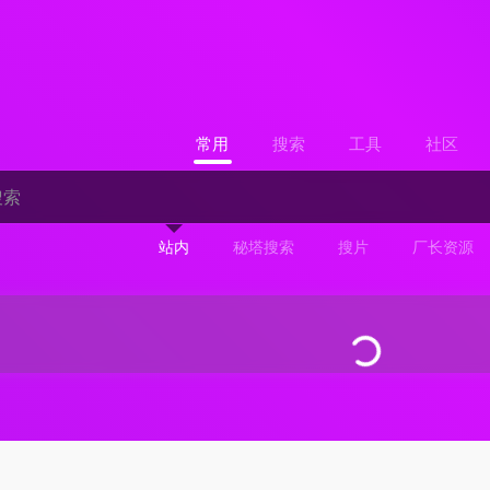
常用
搜索
工具
社区
站内
秘塔搜索
搜片
厂长资源