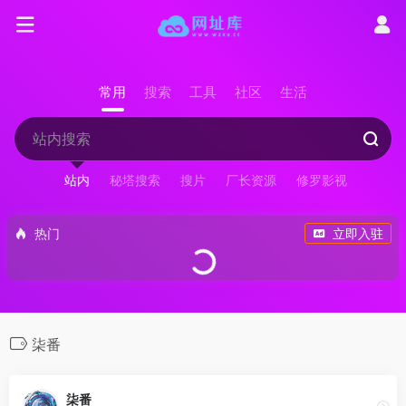
常用
搜索
工具
社区
生活
站内
秘塔搜索
搜片
厂长资源
修罗影视
热门
立即入驻
柒番
柒番