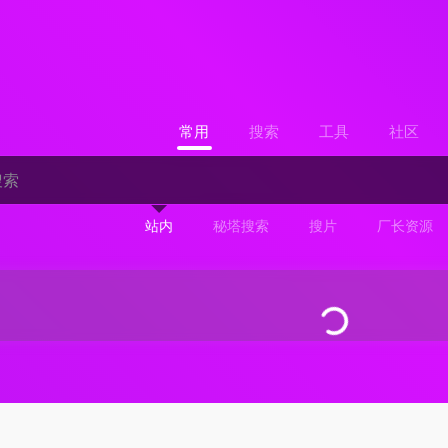
常用
搜索
工具
社区
站内
秘塔搜索
搜片
厂长资源