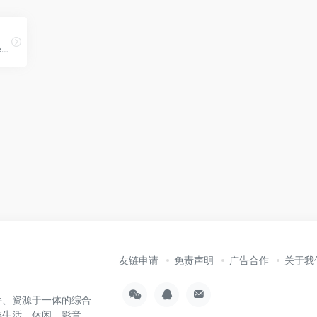
极简插件是一个优质Chrome插件下载商店，收录热门好用的Chrome插件扩展，国内最方便的Chrome插件下载网站。一键下载谷歌扩展插件，无套路下载插件。
友链申请
免责声明
广告合作
关于我
件、资源于一体的综合
类生活、休闲、影音、