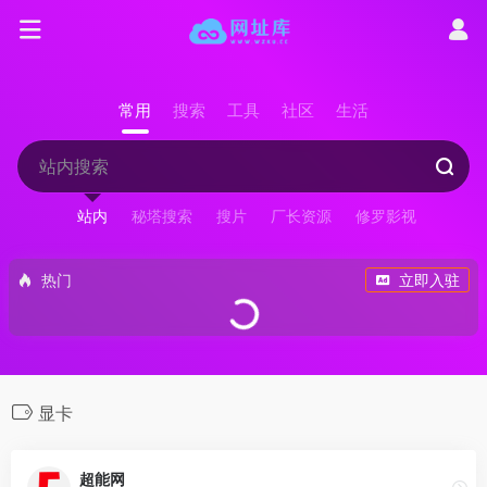
常用
搜索
工具
社区
生活
站内
秘塔搜索
搜片
厂长资源
修罗影视
热门
立即入驻
显卡
超能网