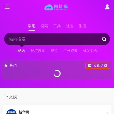
常用
搜索
工具
社区
生活
站内
秘塔搜索
搜片
厂长资源
修罗影视
热门
立即入驻
文娱
新华网