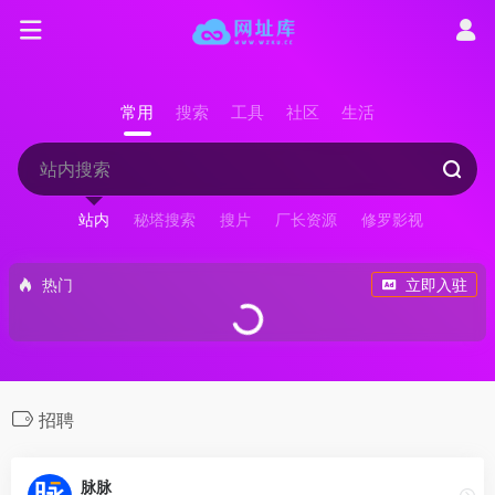
常用
搜索
工具
社区
生活
站内
秘塔搜索
搜片
厂长资源
修罗影视
热门
立即入驻
招聘
脉脉