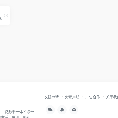
抖音电商致力于成为用户发现并获得优价好物的首选平台。同时，抖音电商积极引入优质合作伙伴，为商家变现提供多元的选择。短视频、商家自播、主播带货，满足商家达人多形式变现需求。
友链申请
免责声明
广告合作
关于我
件、资源于一体的综合
类生活、休闲、影音、