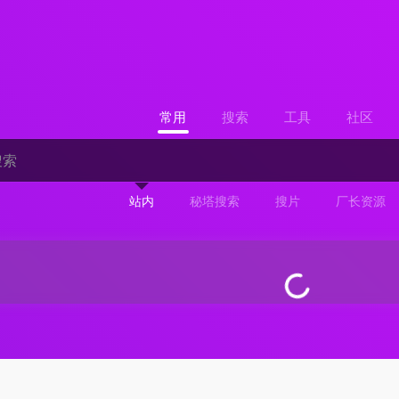
常用
搜索
工具
社区
站内
秘塔搜索
搜片
厂长资源