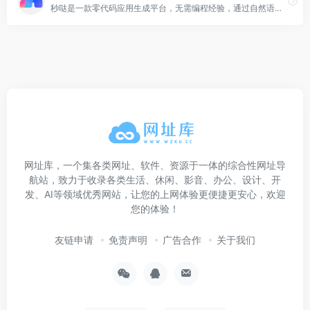
秒哒是一款零代码应用生成平台，无需编程经验，通过自然语言对话式和拖拽式搭建具有完整前后端的应用，一句话生成各类应用，支持生成网站、小程序、H5、小游戏、小工具、轻应用等，提供海量免费模版，24小时在线agent团队，0成本极速上线，无需运维，一人即团队，让每个人都具备程序员能力。
网址库，一个集各类网址、软件、资源于一体的综合性网址导
航站，致力于收录各类生活、休闲、影音、办公、设计、开
发、AI等领域优秀网站，让您的上网体验更便捷更安心，欢迎
您的体验！
友链申请
免责声明
广告合作
关于我们