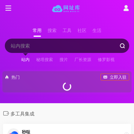
常用
搜索
工具
社区
生活
站内
秘塔搜索
搜片
厂长资源
修罗影视
热门
立即入驻
多工具集成
秒哒