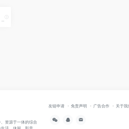
ping测试、多地tcping测试、网站测速、HTTP测速、API测速、路由追踪、在线MTR 、DNS查询等。
友链申请
免责声明
广告合作
关于我
件、资源于一体的综合
类生活、休闲、影音、