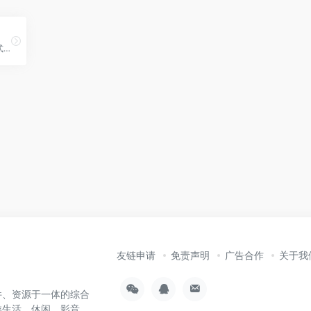
在线工具箱为您提供json格式化,json代码压缩,json校验解析,json数组解析,json转xml,xml转json,json解析,json在线解析,json在线解析及格式化,unix时间戳转换,CSS美化压缩,json美化,json格式化输出,json数组,json实体类,json视图等
友链申请
免责声明
广告合作
关于我
件、资源于一体的综合
类生活、休闲、影音、