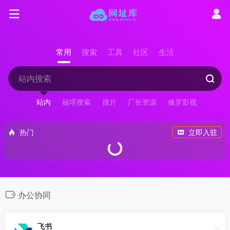
常用
搜索
工具
社区
生活
站内
秘塔搜索
搜片
厂长资源
修罗影视
热门
立即入驻
办公协同
飞书