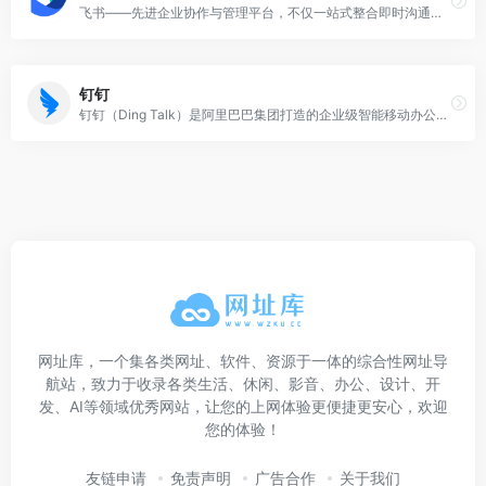
飞书——先进企业协作与管理平台，不仅一站式整合即时沟通、智能日历、音视频会议、飞书文档、云盘等办公协作套件，更提供飞书OKR、飞书招聘、飞书绩效等组织管理产品，让目标更清晰，信息流动更顺畅，每一个人工作更高效更愉悦。先进团队，先用飞书。
钉钉
钉钉（Ding Talk）是阿里巴巴集团打造的企业级智能移动办公平台，引领未来新一代工作方式，将陪伴每一个企业成长，是数字经济时代的企业组织协同办公和应用开发平台，是新生产力工具。
网址库，一个集各类网址、软件、资源于一体的综合性网址导
航站，致力于收录各类生活、休闲、影音、办公、设计、开
发、AI等领域优秀网站，让您的上网体验更便捷更安心，欢迎
您的体验！
友链申请
免责声明
广告合作
关于我们