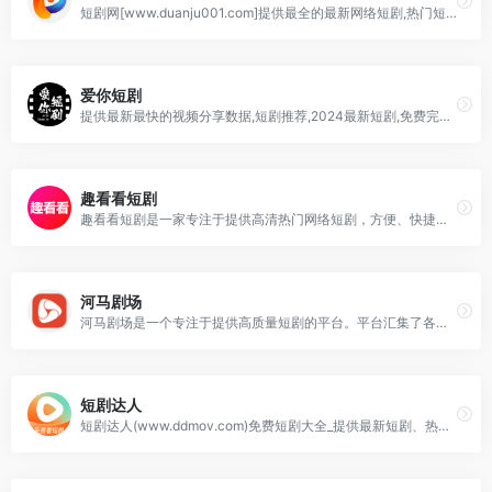
短剧网[www.duanju001.com]提供最全的最新网络短剧,热门短剧,重生短剧,家庭短剧,逆袭短剧,穿越短剧,都市短剧,古装短剧,爽文短剧
爱你短剧
提供最新最快的视频分享数据,短剧推荐,2024最新短剧,免费完整版,全集完整版,连续剧,2024短剧,武打,喜剧,古剧,好剧推荐,都市,言情,逆袭,动作,穿越,爱情,重生,末日,工作,首富,法术,免费短剧全集,免费短剧完整版,重生短剧,穿越短剧,最新短剧,古装短剧,都市短剧,逆袭短剧,现代言情短剧,古代言情短剧,神医短剧,战神短剧,甜宠短剧,玄幻短剧,萌宝短剧,
趣看看短剧
趣看看短剧是一家专注于提供高清热门网络短剧，方便、快捷的短剧观看平台。为用户提供了海量优质的行业精品短剧内容、简洁流畅的追剧体验，且全部免费。趣看看短剧致力于创造一个沉浸式的观剧体验！
河马剧场
河马剧场是一个专注于提供高质量短剧的平台。平台汇集了各种类型好看的短剧，包括微短剧、网络短剧、搞笑短剧等，可以通过河马剧场官网下载河马剧场app，观看河马短剧。加入河马剧场，让我们一起享受戏剧的魅力吧！
短剧达人
短剧达人(www.ddmov.com)免费短剧大全_提供最新短剧、热门短剧、短剧全集免费在线观看,最全免费短剧全集在线观看网站。