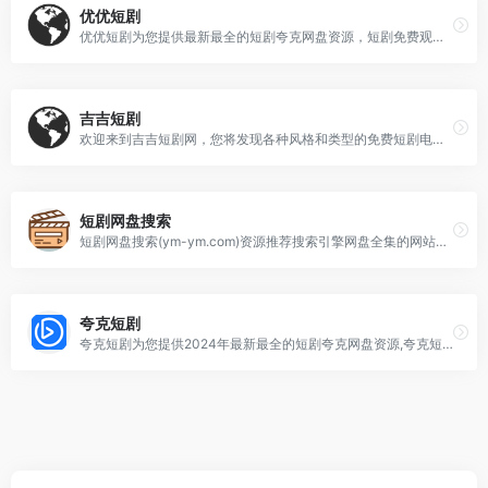
优优短剧
优优短剧为您提供最新最全的短剧夸克网盘资源，短剧免费观看全集在线观看及下载资源。
吉吉短剧
欢迎来到吉吉短剧网，您将发现各种风格和类型的免费短剧电视剧，包括喜剧、悬疑、爱情等，每部作品都将带给您不一样的观影体验。
短剧网盘搜索
短剧网盘搜索(ym-ym.com)资源推荐搜索引擎网盘全集的网站平台,连载众多短剧大全为爱好者提供免费在线观看最新网盘短爽剧资源网址
夸克短剧
夸克短剧为您提供2024年最新最全的短剧夸克网盘资源,夸克短剧,抖音短剧,快手短剧,热门短剧,短剧大全，免费短剧网盘资源免费分享平台(kuakema.com)。